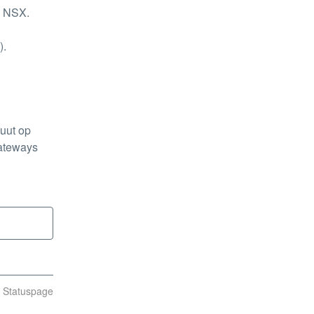
p NSX.
. 
uut op 
ateways 
n Statuspage