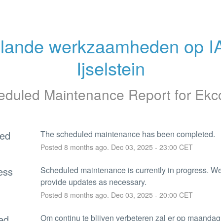
lande werkzaamheden op I
Ijselstein
eduled Maintenance Report for
Ekc
ed
The scheduled maintenance has been completed.
Posted
8
months ago.
Dec
03
,
2025
-
23:00
CET
ess
Scheduled maintenance is currently in progress. We 
provide updates as necessary.
Posted
8
months ago.
Dec
03
,
2025
-
20:00
CET
ed
Om continu te blijven verbeteren zal er op maandag 