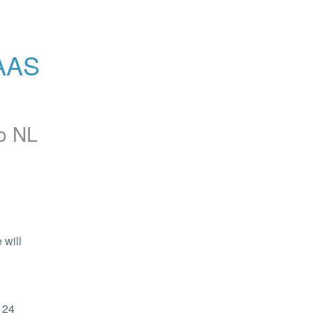
AAS 
o NL
will 
24 