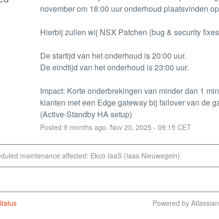
november om 18:00 uur onderhoud plaatsvinden o
Hierbij zullen wij NSX Patchen (bug & security fixes)
De startijd van het onderhoud is 20:00 uur.
De eindtijd van het onderhoud is 23:00 uur.
Impact: Korte onderbrekingen van minder dan 1 min
klanten met een Edge gateway bij failover van de g
(Active-Standby HA setup)
Posted
9
months ago.
Nov
20
,
2025
-
09:15
CET
eduled maintenance affected: Ekco IaaS (Iaas Nieuwegein).
tatus
Powered by Atlassia