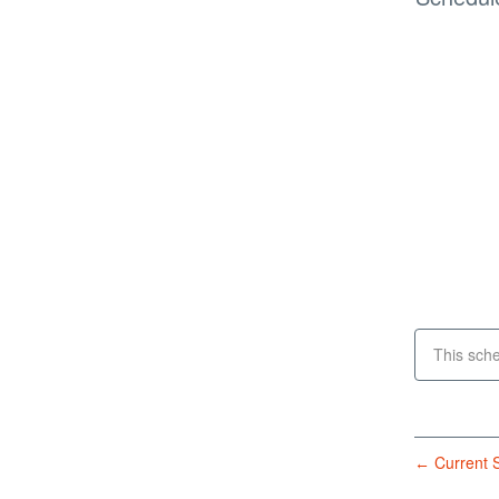
This sch
Current S
←